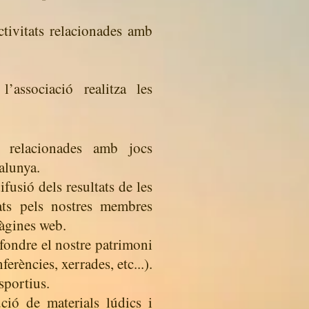
ctivitats relacionades amb
l’associació realitza les
es relacionades amb jocs
alunya.
ifusió dels resultats de les
rats pels nostres membres
pàgines web.
fondre el nostre patrimoni
erències, xerrades, etc...).
sportius.
ució de materials lúdics i