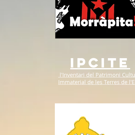
ipcite
l'Inventari del Patrimoni Cultu
Immaterial de les Terres de l'