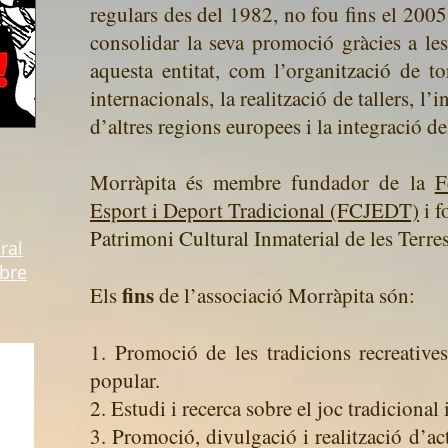
regulars des del 1982, no fou fins el 200
consolidar la seva promoció gràcies a les
aquesta entitat, com l’organització de to
internacionals, la realització de tallers, l
d’altres regions europees i la integració del
Morràpita és membre fundador de la
F
Esport i Deport Tradicional (FCJEDT)
i f
Patrimoni Cultural Inmaterial de les Terre
ral
Ebre
fins
Els
de l’associació Morràpita són:
1. Promoció de les tradicions recreatives
popular.
2. Estudi i recerca sobre el joc tradicional 
3. Promoció, divulgació i realització d’act