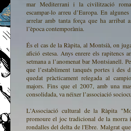
mar Mediterrani i la civilització rom
escampar-lo arreu d’Europa. En algunes p
arrelar amb tanta força que ha arribat 
l’època contemporània.
És el cas de la Ràpita, al Montsià, on ju
afició estesa. Anys enrere els rapitencs 
setmana a l’anomenat bar Montsianell. Per
que l’establiment tanqués portes i des d
quedat pràcticament relegada al campio
majors. Fins que el 2007, amb una mass
consolidada, va néixer l’associació socioc
L'Associació cultural de la Ràpita "Mo
promoure el joc tradicional de la morra i
rondalles del delta de l'Ebre.
Malgrat que