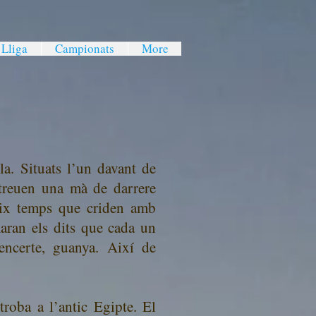
 Lliga
Campionats
More
a. Situats l’un davant de
s treuen una mà de darrere
eix temps que criden amb
aran els dits que cada un
’encerte, guanya. Així de
troba a l’antic Egipte. El