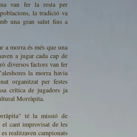
ana van fer la resta per
oblacions, la tradició va
amb una gran salut fins a
gar a morra és més que una
anaven a jugar cada cap de
ò diversos factors van fer
’aleshores la morra havia
nat organitzat per festes
a crítica de jugadors ja
ultural Morràpita.
rràpita" té la missió de
 el cant improvisat de les
 es realitzaven campionats