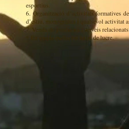
esportius.
6. Organització d’activitats formatives de
d’estiu, monogràfics i qualsevol activitat a
7. Venda de productes i serveis relacionats
* En queda exclòs tot ànim de lucre.