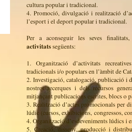
cultura popular i tradicional.
4. Promoció, divulgació i realització d’a
l’esport i el deport popular i tradicional.
Per a aconseguir les seves finalitats, 
activitats
següents:
1. Organització d’activitats recreativ
tradicionals i/o populars en l’àmbit de Cat
2. Investigació, catalogació, publicació i d
nostres recerques i dels recursos gene
mitjançant publicacions escrites, blocs o 
3. Realització d’actes promocionals per di
lúdic (cursos, exhibicions,
congressos, conf
4. Organització d’esdeveniments lúdics i e
5. Creació, disseny, producció i distrib