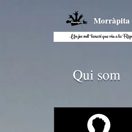
Morràpita
Un joc mil·lenari que viu a la 
Qui som