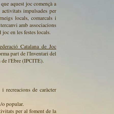
5 que aquest joc començà a
 activitats impulsades per
rneigs locals, comarcals i
’intercanvi amb associacions
 joc en les festes locals.
ederació Catalana de Joc
orma part de l'Inventari del
s de l'Ebre (IPCITE).
 i recreacions de caràcter
i/o popular.
ivitats per al foment de la