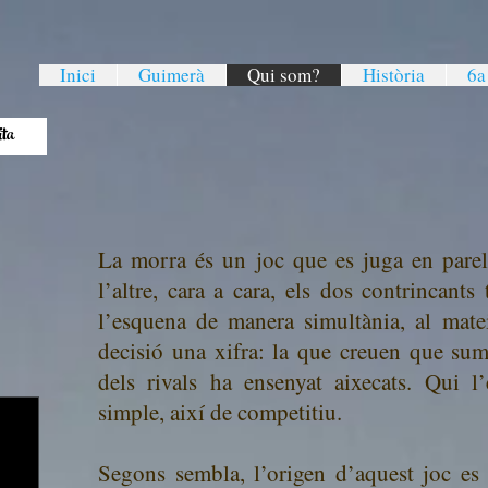
Inici
Guimerà
Qui som?
Història
6a
Ràpita
La morra és un joc que es juga en parell
l’altre, cara a cara, els dos contrincant
l’esquena de manera simultània, al mat
decisió una xifra: la que creuen que sum
dels rivals ha ensenyat aixecats. Qui l
simple, així de competitiu.
Segons sembla, l’origen d’aquest joc es 