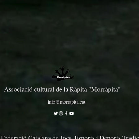
Associació cultural de la Ràpita "Morràpita"
info@morrapita.cat
Federació Catalana de Jocs, Esports i Deports Tradic