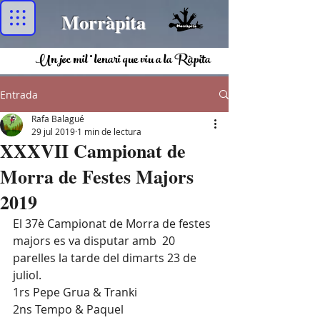
Morràpita
Un joc mil·lenari que viu a la Ràpita
Entrada
Rafa Balagué
29 jul 2019
1 min de lectura
XXXVII Campionat de
Morra de Festes Majors
2019
El 37è Campionat de Morra de festes 
majors es va disputar amb  20 
parelles la tarde del dimarts 23 de 
juliol.
1rs Pepe Grua & Tranki
2ns Tempo & Paquel