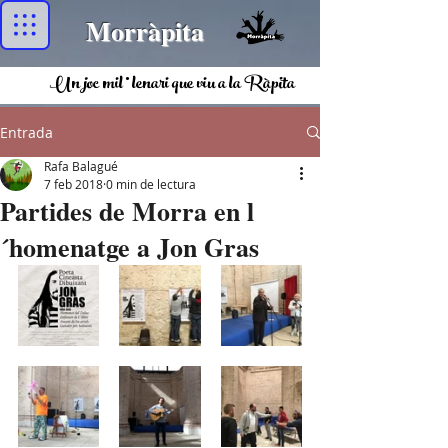
Morràpita
Un joc mil·lenari que viu a la Ràpita
Entrada
Rafa Balagué
7 feb 2018
0 min de lectura
Partides de Morra en l
´homenatge a Jon Gras