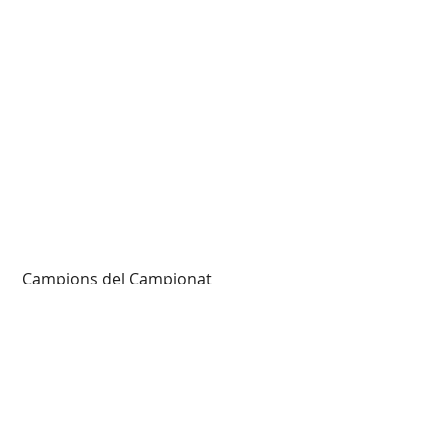
 Campions del Campionat
 2ns Classificats
 3r Classificats