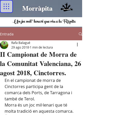
Morràpita
Un joc mil·lenari que viu a la Ràpita
Entrada
Rafa Balagué
29 ago 2018
1 min de lectura
II Campionat de Morra de
la Comunitat Valenciana, 26
agost 2018, Cinctorres.
En el campionat de morra de 
Cinctorres participa gent de la 
comarca dels Ports, de Tarragona i 
també de Terol.
Morra és un joc mil·lenari que té 
molta tradició en aquesta comarca.