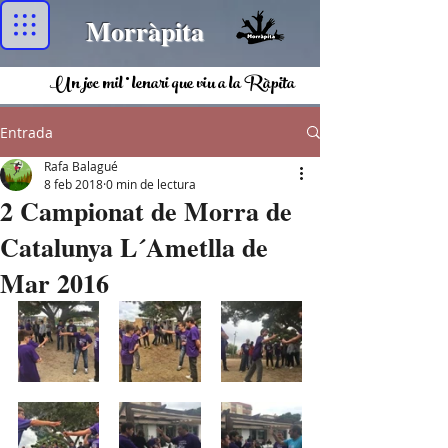
Morràpita
Un joc mil·lenari que viu a la Ràpita
Entrada
Rafa Balagué
8 feb 2018
0 min de lectura
2 Campionat de Morra de
Catalunya L´Ametlla de
Mar 2016