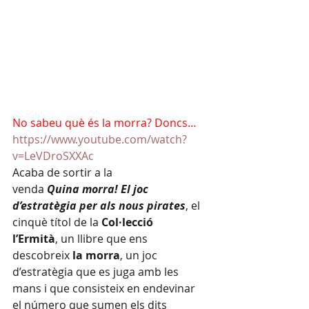
No sabeu què és la morra? Doncs…
https://www.youtube.com/watch?
v=LeVDroSXXAc
Acaba de sortir a la 
venda 
Quina morra! El joc 
d’estratègia per als nous pirates
, el 
cinquè títol de la 
Col·lecció 
l’Ermità
, un llibre que ens 
descobreix 
la morra
, un joc 
d’estratègia que es juga amb les 
mans i que consisteix en endevinar 
el número que sumen els dits 