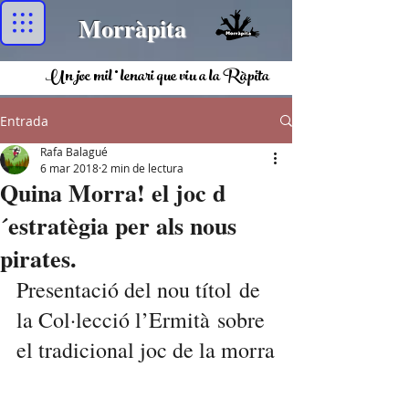
Morràpita
Un joc mil·lenari que viu a la Ràpita
Entrada
Rafa Balagué
6 mar 2018
2 min de lectura
Quina Morra! el joc d
´estratègia per als nous
pirates.
Presentació del nou títol de 
la Col·lecció l’Ermità sobre 
el tradicional joc de la morra