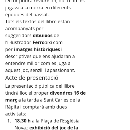
lector podrà reviure on, qui i com es 
jugava a la morra en diferents 
èpoques del passat.
Tots els textos del llibre estan 
acompanyats per 
suggeridors 
dibuixos
 de 
l’il·lustrador 
Ferro
així com 
per 
imatges històriques
 i 
descriptives que ens ajudaran a 
entendre millor com es juga a 
aquest joc, senzill i apassionant.
Acte de presentació
La presentació pública del llibre 
tindrà lloc el proper 
divendres 16 de 
març
 a la tarda a Sant Carles de la 
Ràpita i comptarà amb dues 
activitats:
18.30 h
 a la Plaça de l’Església 
Nova.: 
exhibició del joc de la 