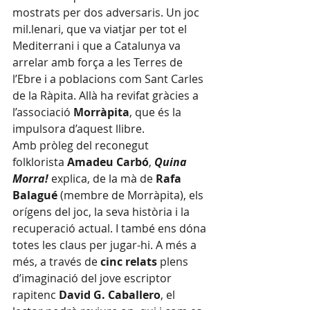
mostrats per dos adversaris. Un joc 
mil.lenari, que va viatjar per tot el 
Mediterrani i que a Catalunya va 
arrelar amb força a les Terres de 
l’Ebre i a poblacions com Sant Carles 
de la Ràpita. Allà ha revifat gràcies a 
l’associació 
Morràpita
, que és la 
impulsora d’aquest llibre.
Amb pròleg del reconegut 
folklorista 
Amadeu Carbó
, 
Quina 
Morra!
 explica, de la mà de 
Rafa 
Balagué 
(membre de Morràpita), els 
orígens del joc, la seva història i la 
recuperació actual. I també ens dóna 
totes les claus per jugar-hi. A més a 
més, a través de 
cinc relats
 plens 
d’imaginació del jove escriptor 
rapitenc 
David G. Caballero
, el 