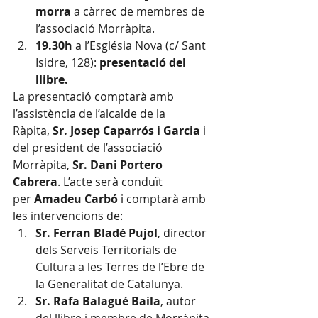
morra
 a càrrec de membres de 
l’associació Morràpita.
19.30h
 a l’Església Nova (c/ Sant 
Isidre, 128): 
presentació del 
llibre.
La presentació comptarà amb 
l’assistència de l’alcalde de la 
Ràpita, 
Sr. Josep Caparrós i Garcia
 i 
del president de l’associació 
Morràpita, 
Sr. Dani Portero 
Cabrera
. L’acte serà conduït 
per 
Amadeu Carbó 
i comptarà amb 
les intervencions de:
Sr. Ferran Bladé Pujol
, director 
dels Serveis Territorials de 
Cultura a les Terres de l’Ebre de 
la Generalitat de Catalunya.
Sr. Rafa Balagué Baila
, autor 