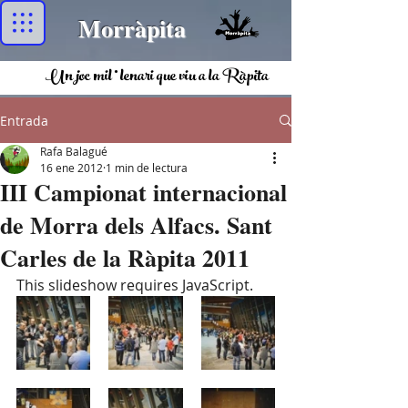
Morràpita
Un joc mil·lenari que viu a la Ràpita
Entrada
Rafa Balagué
16 ene 2012
1 min de lectura
III Campionat internacional
de Morra dels Alfacs. Sant
Carles de la Ràpita 2011
This slideshow requires JavaScript.  