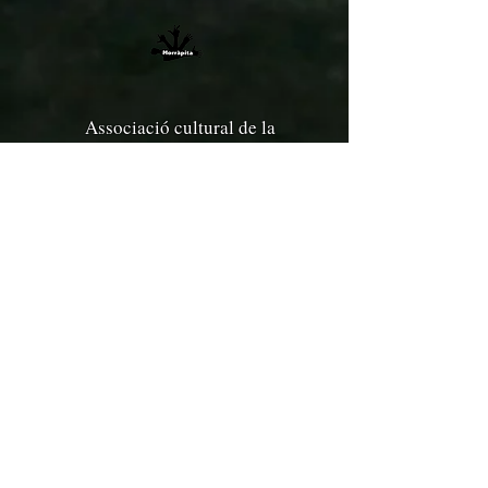
Associació cultural de la
Ràpita "Morràpita"
info@morrapita.cat
Membres de la Federació Catalana
de Jocs, Esports i Deports
Tradicionals