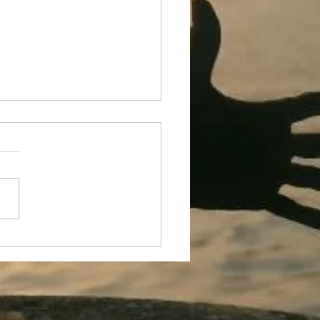
lec internacional a l
er- Adifolk