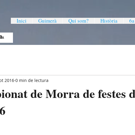
Inici
Guimerà
Qui som?
Història
6a
Ràpita
pt 2016
0 min de lectura
onat de Morra de festes d
6