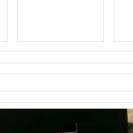
IV Campionat de Morra d
33 Ap
´Orígens i I Campionat de
´Algu
Morra infantil