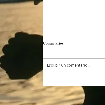
Comentarios
Escribir un comentario...
III campionat de Catalunya de
Morra i V campionat de
Morra del Dau de Barcelona ,
desembre del 202