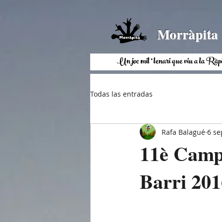
Morràpita
Un joc mil·lenari que viu a la 
Todas las entradas
Rafa Balagué
6 se
11è Campi
Barri 201